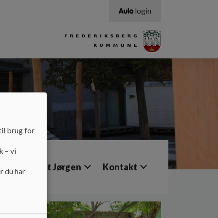
login
il brug for
k – vi
Job i Sankt Jørgen
Kontakt
r du har