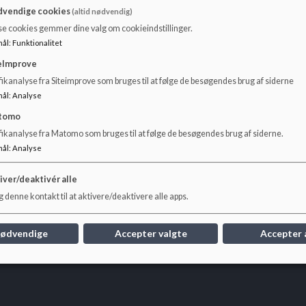
 integreret institution i Frederiksberg Kommune. Børnehuset er
vendige cookies
(altid nødvendig)
 hvor de to af husene er bygget sammen med ”hængebroen”.
se cookies gemmer dine valg om cookieindstillinger.
mål
:
Funktionalitet
eImprove
ikanalyse fra Siteimprove som bruges til at følge de besøgendes brug af siderne
mål
:
Analyse
tomo
fikanalyse fra Matomo som bruges til at følge de besøgendes brug af siderne.
mål
:
Analyse
iver/deaktivér alle
 denne kontakt til at aktivere/deaktivere alle apps.
nødvendige
Accepter valgte
Accepter 