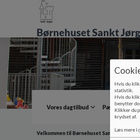
G
å
t
i
Børnehuset Sankt Jør
l
h
o
v
e
d
Cookie
i
n
d
Hvis du klik
h
statistik.
o
Hvis du klik
l
benytter dog
Vores dagtilbud
Pædagogik
d
Klikker du p
e
krydset af.
t
Læs mere i
Velkommen til Børnehuset Sankt Jørgen