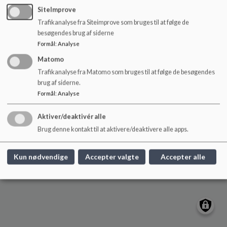
Børnehuset Skt. Jørgen
o
SiteImprove
l
Vodroffsvej 46-48, 1900 Frederiksberg C
Trafikanalyse fra Siteimprove som bruges til at følge de
d
sanktjoergen@frederiksberg.dk
besøgendes brug af siderne
e
+45 38 21 05 70
Formål
:
Analyse
t
EAN NR.
5798009171795
Matomo
Webtilgængelighed
Trafikanalyse fra Matomo som bruges til at følge de besøgendes
brug af siderne.
Sitemap
Formål
:
Analyse
Cookie politik
Aktiver/deaktivér alle
Brug denne kontakt til at aktivere/deaktivere alle apps.
Kun nødvendige
Accepter valgte
Accepter alle