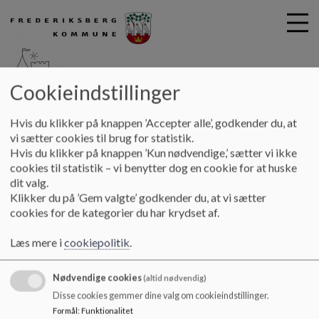
Cookieindstillinger
G
Børnehuset Sankt Jørgen
Hvis du klikker på knappen ’Accepter alle’, godkender du, at
å
Til nye forældre
Rundvisning
vi sætter cookies til brug for statistik.
t
Hvis du klikker på knappen ’Kun nødvendige,’ sætter vi ikke
i
cookies til statistik – vi benytter dog en cookie for at huske
Rundvisning
l
dit valg.
h
Klikker du på ’Gem valgte’ godkender du, at vi sætter
o
cookies for de kategorier du har krydset af.
v
Vi giver gerne rundvisning efter aftale.
e
Læs mere i
cookiepolitik
.
Ring og aftal nærmere på enten 38210570 eller 38210571.
d
i
Nødvendige cookies
n
(altid nødvendig)
d
Disse cookies gemmer dine valg om cookieindstillinger.
h
Formål
:
Funktionalitet