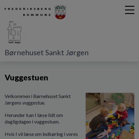
G
Børnehuset Sankt Jørgen
å
Vores dagtilbud
Vuggestuen
t
i
Vuggestuen
l
h
o
v
Velkommen i Børnehuset Sankt
e
Jørgens vuggestue.
d
Herunder kan I læse lidt om
i
dagligdagen i vuggestuen.
n
d
Hvis I vil læse om indkøring i vores
h