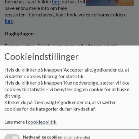
børnehus, kan I klikke
her
, og hvis I vil
o
have endnu mere info om hele
l
opstarten i børnehaven, kan I finde vores velkomstfoldere
d
her
.
e
t
Dagligdagen:
Dagens rytme i Sankt Jørgen tager sit udgangspunkt i
børnenes spise – og sovevaner. De yngste børn har ofte deres
Cookieindstillinger
egen rytme, mens de større børn spiser og sover nogenlunde
samtidig.
Hvis du klikker på knappen ’Accepter alle’, godkender du, at
vi sætter cookies til brug for statistik.
Nedenstående er ca. tidspunkter – selvfølgelig med
Hvis du klikker på knappen ’Kun nødvendige,’ sætter vi ikke
undtagelse af åbnings – og lukketider – og et eksempel på
cookies til statistik – vi benytter dog en cookie for at huske
hvordan dagen kan se ud:
dit valg.
Klikker du på ’Gem valgte’ godkender du, at vi sætter
Kl. 7.00 Institutionen åbner og det første personale møder
cookies for de kategorier du har krydset af.
ind, tager imod de første børn hos Alfer og Trolde. Alle, der
afleveres mellem 7 og 8, tilbydes morgenmad. (havregryn
Læs mere i
cookiepolitik
.
med)
Mandag åbnes der kl. 7.30!
Nødvendige cookies
(altid nødvendig)