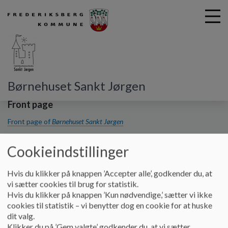
G
Børnehuset Sankt Jørgen
å
t
Front page
i
Front page of
Børnehuset Sankt Jørgen
l
h
Primær navigation
o
Cookieindstillinger
v
Vores dagtilbud
e
Om Børnehuset Sankt Jørgen
Hvis du klikker på knappen ’Accepter alle’, godkender du, at
d
Vuggestuen
vi sætter cookies til brug for statistik.
i
Børnehaven
Hvis du klikker på knappen ’Kun nødvendige,’ sætter vi ikke
n
Udeområder
cookies til statistik – vi benytter dog en cookie for at huske
d
Årshjul
dit valg.
h
Mad- og måltidspolitik
Klikker du på ’Gem valgte’ godkender du, at vi sætter