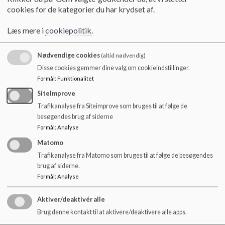
o
Tilsynsrapporter
cookies for de kategorier du har krydset af.
l
Pædagogik
d
Værdier
Læs mere i
cookiepolitik
.
e
Pædagogisk tilgang
t
Pædagogisk læreplan og evaluering
Nødvendige cookies
(altid nødvendig)
Til nye forældre
Disse cookies gemmer dine valg om cookieindstillinger.
Rundvisning
Formål
:
Funktionalitet
Indskrivning
Indkøring
SiteImprove
Velkommen i Sankt Jørgen
Trafikanalyse fra Siteimprove som bruges til at følge de
Åbningstider og lukkedage
besøgendes brug af siderne
Job i Sankt Jørgen
Formål
:
Analyse
Ledige stillinger
Matomo
Bliv pædagog på 2,5 år
Trafikanalyse fra Matomo som bruges til at følge de besøgendes
Kontakt
brug af siderne.
Ledelse
Formål
:
Analyse
Grupper/afdelinger
Forældrebestyrelse
Aktiver/deaktivér alle
Brug denne kontakt til at aktivere/deaktivere alle apps.